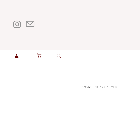
t
M
O
N
VOIR :
12
24
TOUS
C
O
M
P