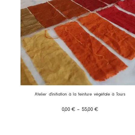
Atelier d’initiation à la teinture végétale à Tours
0,00
€
–
55,00
€