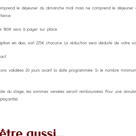
mprend le déjeuner du dimanche midi mais ne comprend le déjeuner de
tierce.
 180€ sera à payer sur place.
iption en duo
, soit 225€ chacun.e. La réduction sera déduite de votre so
act.
ions validées 20 jours avant la date programmée. Si le nombre minimum d
 date du stage, les sommes versées seront remboursées. Pour une annulati
laçant(e).
être aussi…