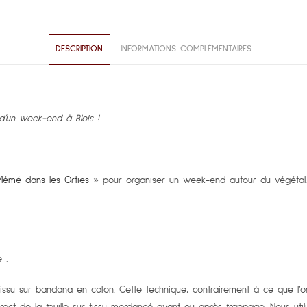
DESCRIPTION
INFORMATIONS COMPLÉMENTAIRES
’un week-end à Blois !
Mémé dans les Orties
» pour organiser un week-end autour du végétal. M
 :
tissu sur bandana en coton. Cette technique, contrairement à ce que l’o
irect de la feuille sur tissu mordancé avant ou après frappage. Nous util