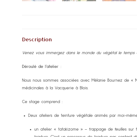
Description
Venez vous immergez dans le monde du végétal le temps d
Déroulé de l’atelier
:
Nous nous sommes associées avec Mélanie Bournez de «
médicinales à la Vacquerie à Blois.
Ce stage comprend :
Deux ateliers de teinture végétale animés par moi-même
un atelier « tatakizome » – frappage de feuilles sur 
teinture. C’est un processus de teinture par contact d