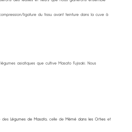
 compression/ligature du tissu avant teinture dans la cuve à
 légumes asiatiques que cultive Masato Fujisaki. Nous
me des
Légumes de Masato
, celle de
Mémé dans les Orties
et