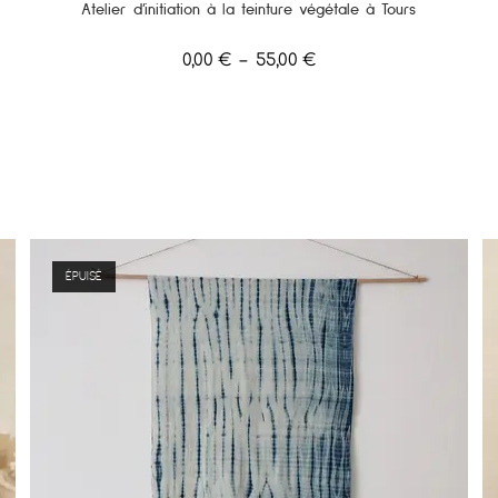
Atelier d’initiation à la teinture végétale à Tours
0,00
€
–
55,00
€
ÉPUISÉ