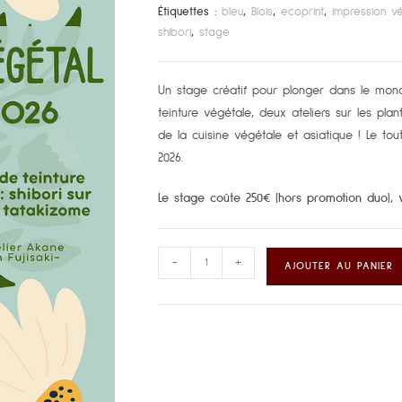
Étiquettes :
bleu
,
Blois
,
ecoprint
,
impression v
shibori
,
stage
Un stage créatif pour plonger dans le mond
teinture végétale, deux ateliers sur les pl
de la cuisine végétale et asiatique ! Le tou
2026.
Le stage coûte 250€ (hors promotion duo),
-
+
AJOUTER AU PANIER