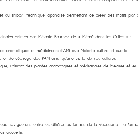
uve et au shibori, technique japonaise permettant de créer des motifs par
édicinales animés par Mélanie Bournez de « Mémé dans les Orties » :
s aromatiques et médicinales (PAM) que Mélanie cultive et cueille.
te et de séchage des PAM ainsi qu’une visite de ses cultures
que, utilisant des plantes aromatiques et médicinales de Mélanie et les
nous naviguerons entre les différentes fermes de la Vacquerie : la fer
s accueillir.