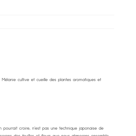
élanie cultive et cueille des plantes aromatiques et
n pourrait croire, n’est pas une technique japonaise de
iserons des feuilles et fleurs que nous glanerons ensemble