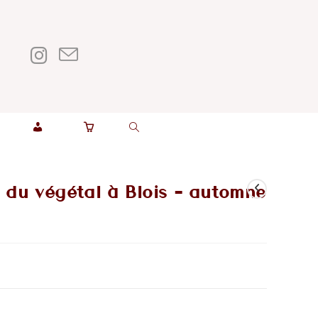
t
M
O
 du végétal à Blois – automne
N
C
O
M
P