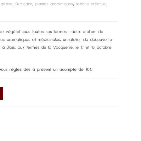
égétale
,
Persicaire
,
plantes aromatiques
,
retraite créative
,
T
E
e végétal sous toutes ses formes : deux ateliers de
antes aromatiques et médicinales, un atelier de découverte
t à Blois, aux fermes de la Vacquerie, le 17 et 18 octobre
 vous réglez dès à présent un acompte de 70€.