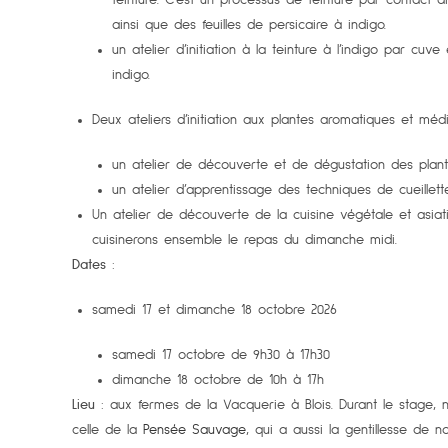
ainsi que des feuilles de persicaire à indigo.
un atelier d’initiation à la teinture à l’indigo par c
indigo.
Deux ateliers d’initiation aux plantes aromatiques et m
un atelier de découverte et de dégustation des plante
un atelier d’apprentissage des techniques de cueillet
Un atelier de découverte de la cuisine végétale et asiati
cuisinerons ensemble le repas du dimanche midi.
Dates
:
samedi 17 et dimanche 18 octobre 2026
samedi 17 octobre de 9h30 à 17h30
dimanche 18 octobre de 10h à 17h
Lieu
: aux fermes de la Vacquerie à Blois. Durant le stage, 
celle de la
Pensée Sauvage
, qui a aussi la gentillesse de nou